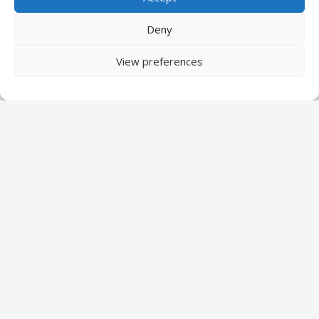
Deny
View preferences
Ai întrebări?
Ne găsiți pe Facebook
Click 'I agree' to enable Facebook
T-Dent
I agree