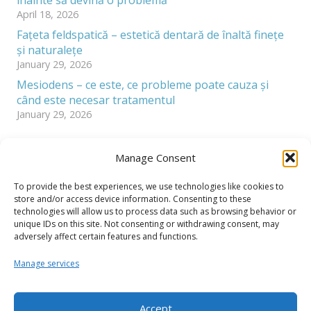
inainte să devină o problemă
April 18, 2026
Fațeta feldspatică – estetică dentară de înaltă finețe
și naturalețe
January 29, 2026
Mesiodens – ce este, ce probleme poate cauza și
când este necesar tratamentul
January 29, 2026
Categories
Manage Consent
T-Dent Blog
(9)
To provide the best experiences, we use technologies like cookies to
store and/or access device information. Consenting to these
technologies will allow us to process data such as browsing behavior or
unique IDs on this site. Not consenting or withdrawing consent, may
adversely affect certain features and functions.
Manage services
Accept