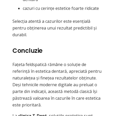
cazuri cu cerințe estetice foarte ridicate
Selecția atentă a cazurilor este esențială
pentru obținerea unui rezultat predictibil și
durabil.
Concluzie
Fațeta feldspatică rămâne o soluție de
referință în estetica dentară, apreciată pentru
naturalețea și finețea rezultatelor obținute.
Deși tehnicile moderne digitale au preluat o
parte din indicații, această metodă clasică își
păstrează valoarea în cazurile în care estetica
este prioritară.
La
clinica T-Dent
, soluțiile protetice sunt