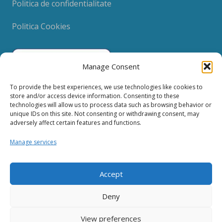
Politica de confidentialitate
Politica Cookies
Manage Consent
To provide the best experiences, we use technologies like cookies to
store and/or access device information. Consenting to these
technologies will allow us to process data such as browsing behavior or
unique IDs on this site. Not consenting or withdrawing consent, may
Contact
adversely affect certain features and functions.
Manage services
clinica@t-dent.ro
0721.300.867
Accept
0721.239.500
Deny
Str. Panait Cerna, Nr. 10, Bl. M43, Sc. 2, Ap. 37
Sector 3, Bucuresti
View preferences