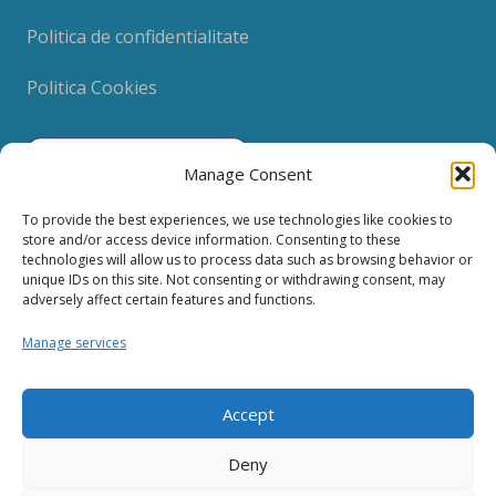
Politica de confidentialitate
Politica Cookies
Manage Consent
To provide the best experiences, we use technologies like cookies to
store and/or access device information. Consenting to these
technologies will allow us to process data such as browsing behavior or
unique IDs on this site. Not consenting or withdrawing consent, may
Contact
adversely affect certain features and functions.
Manage services
clinica@t-dent.ro
0721.300.867
Accept
0721.239.500
Deny
Str. Panait Cerna, Nr. 10, Bl. M43, Sc. 2, Ap. 37