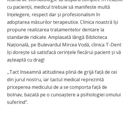
cu
pacienții
, medicul trebuie
să
manifeste
multă
înțelegere
, respect dar
și
profesionalism
în
adoptarea
măsurilor
terapeutice.
Clinica
noastră
își
propune realizarea tratamentelor dentare
la
standarde ridicate.
Amplasată
lângă
Biblioteca
Națională
, pe Bulevardul Mircea
Vodă
,
clinica
T-Dent
își
dorește
să
satisfacă
cerințele
fiecărui
pacient
și
vă
așteaptă
cu drag!
,,Tact
înseamnă
atitudinea
plină
de
grijă
față
de cei
din jurul nostru, iar tactul medical
reprezintă
priceperea medicului de a se
comporta
față
de
bolnav,
bazată
pe o
cunoaștere
a psihologiei omului
suferind’’.