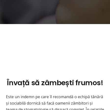
Învață
să
zâmbești
frumos!
Este un
indemn
pe care
îl
recomandă
o
echipă
tânără
și
sociabilă
dornică
să
facă
oamenii
zâmbitori
și
teama
de stomatologie
să
dispară
complet.
În
relațiile