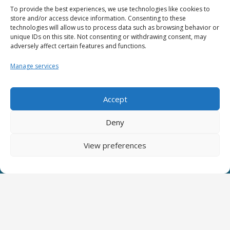
To provide the best experiences, we use technologies like cookies to
store and/or access device information. Consenting to these
Vei pleca din clinica noastră
technologies will allow us to process data such as browsing behavior or
unique IDs on this site. Not consenting or withdrawing consent, may
zâmbind!
adversely affect certain features and functions.
T-Dent are ca obiectiv oferirea de servicii
Manage services
stomatologice care să asigure întotdeauna
satisfacția pacienților
Accept
SOLICITĂ PROGRAMARE
Deny
View preferences
Ai întrebări?
Ne găsiți pe Facebook